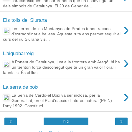
característiques tan sorprenents que ha esdevingut un
dels símbols de Catalunya. El 29 de Gener de 1...
Els tolls del Siurana
›
Les terres de les Montanyes de Prades tenen racons
d'extraordinaria bellesa. Aquesta ruta ens permet seguir el
curs del riu Siurana visi...
L'aiguabarreig
›
A Ponent de Catalunya, just a la frontera amb Aragó, hi ha
un territori força desconegut que té un gran valor floral i
faunístic. És el lloc...
La serra de boix
›
La Serra de Cardó-el Boix va ser inclosa, per la
Generalitat, en el Pla d'espais d'interès natural (PEIN)
l'any 1992. Constituei...
‹
›
Inici